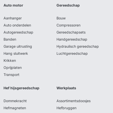
Auto motor
Gereedschap
Aanhanger
Bouw
Auto onderdelen
Compressoren
Autogereedschap
Gereedschapsets
Banden
Handgereedschap
Garage uitrusting
Hydraulisch gereedschap
Hang sluitwerk
Luchtgereedschap
Krikken
Oprijplaten
Transport
Hef hijsgereedschap
Werkplaats
Dommekracht
Assortimentsdoosjes
Hefmagneten
Hefbruggen