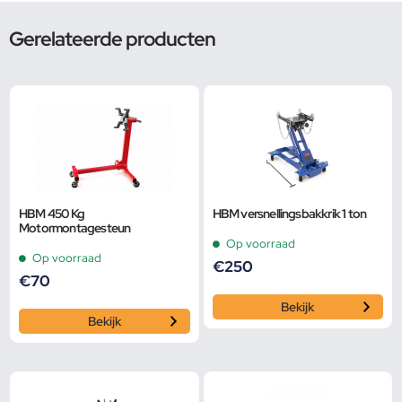
Gerelateerde producten
HBM 450 Kg
HBM versnellingsbakkrik 1 ton
Motormontagesteun
Op voorraad
Op voorraad
€
250
€
70
Bekijk
Bekijk