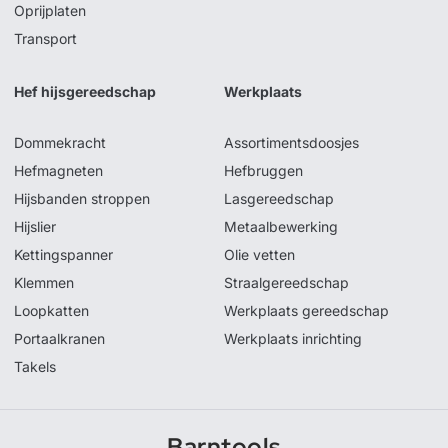
Oprijplaten
Transport
Hef hijsgereedschap
Werkplaats
Dommekracht
Assortimentsdoosjes
Hefmagneten
Hefbruggen
Hijsbanden stroppen
Lasgereedschap
Hijslier
Metaalbewerking
Kettingspanner
Olie vetten
Klemmen
Straalgereedschap
Loopkatten
Werkplaats gereedschap
Portaalkranen
Werkplaats inrichting
Takels
Barntools