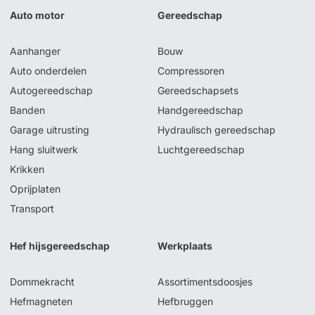
Auto motor
Gereedschap
Aanhanger
Bouw
Auto onderdelen
Compressoren
Autogereedschap
Gereedschapsets
Banden
Handgereedschap
Garage uitrusting
Hydraulisch gereedschap
Hang sluitwerk
Luchtgereedschap
Krikken
Oprijplaten
Transport
Hef hijsgereedschap
Werkplaats
Dommekracht
Assortimentsdoosjes
Hefmagneten
Hefbruggen