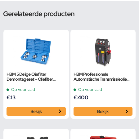
Gerelateerde producten
HBM 5 Delige Oliefilter
HBM Professionele
Demontageset – Oliefilter
Automatische Transmissieolie
Doppenset
Wisselapparaat, Transmissie
Spoelapparaat Met Adapter
Op voorraad
Op voorraad
€
13
€
400
Bekijk
Bekijk