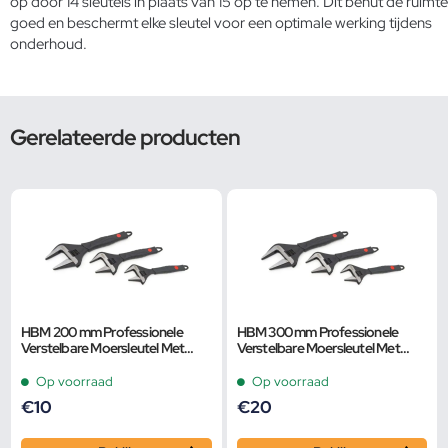
op door 14 sleutels in plaats van 15 op te nemen. Dit benut de ruimte
goed en beschermt elke sleutel voor een optimale werking tijdens
onderhoud.
Gerelateerde producten
HBM 200 mm Professionele
HBM 300 mm Professionele
Verstelbare Moersleutel Met
Verstelbare Moersleutel Met
Extra Groot Bereik en Extra
Extra Groot Bereik en Extra
Smalle Bek
Smalle Bek
Op voorraad
Op voorraad
€
10
€
20