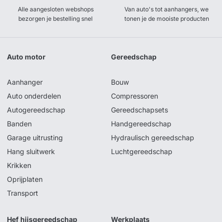
Alle aangesloten webshops
Van auto's tot aanhangers, we
bezorgen je bestelling snel
tonen je de mooiste producten
Auto motor
Gereedschap
Aanhanger
Bouw
Auto onderdelen
Compressoren
Autogereedschap
Gereedschapsets
Banden
Handgereedschap
Garage uitrusting
Hydraulisch gereedschap
Hang sluitwerk
Luchtgereedschap
Krikken
Oprijplaten
Transport
Hef hijsgereedschap
Werkplaats