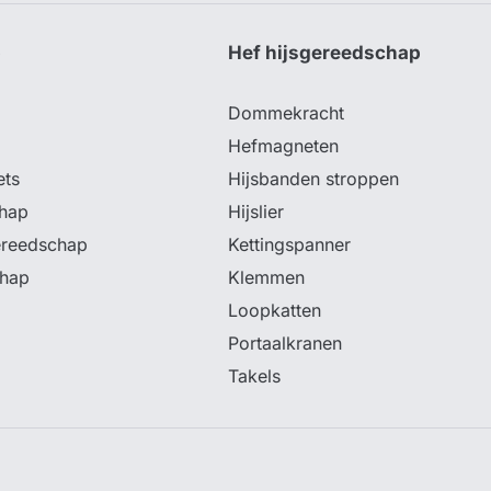
p
Hef hijsgereedschap
Dommekracht
Hefmagneten
ets
Hijsbanden stroppen
hap
Hijslier
ereedschap
Kettingspanner
chap
Klemmen
Loopkatten
Portaalkranen
Takels