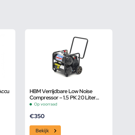
Accu
HBM Verrijdbare Low Noise
Compressor – 1.5 PK 20 Liter
Model 2
Op voorraad
€
350
Bekijk