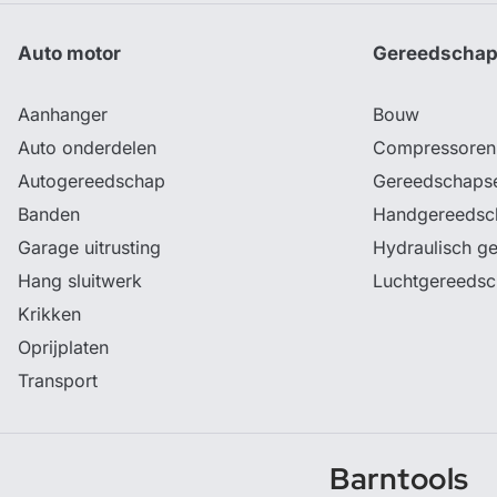
Auto motor
Gereedscha
Aanhanger
Bouw
Auto onderdelen
Compressoren
Autogereedschap
Gereedschaps
Banden
Handgereedsc
Garage uitrusting
Hydraulisch g
Hang sluitwerk
Luchtgereeds
Krikken
Oprijplaten
Transport
Barntools