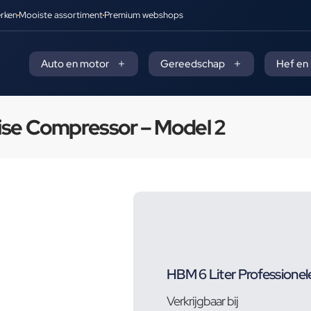
rken
Mooiste assortiment
Premium webshops
Auto en motor
Gereedschap
Hef en
ise Compressor – Model 2
HBM 6 Liter Professione
Verkrijgbaar bij