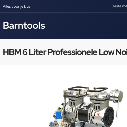
Beste me
Alles voor je klus
Barntools
HBM 6 Liter Professionele Low No