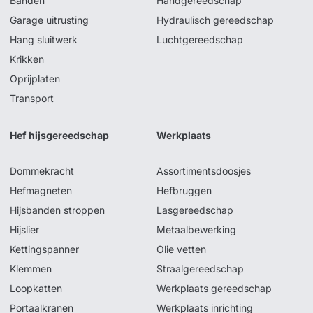
Banden
Handgereedschap
Garage uitrusting
Hydraulisch gereedschap
Hang sluitwerk
Luchtgereedschap
Krikken
Oprijplaten
Transport
Hef hijsgereedschap
Werkplaats
Dommekracht
Assortimentsdoosjes
Hefmagneten
Hefbruggen
Hijsbanden stroppen
Lasgereedschap
Hijslier
Metaalbewerking
Kettingspanner
Olie vetten
Klemmen
Straalgereedschap
Loopkatten
Werkplaats gereedschap
Portaalkranen
Werkplaats inrichting