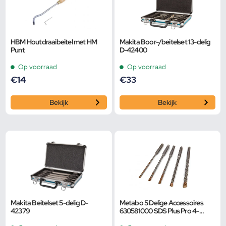
HBM Houtdraaibeitel met HM
Makita Boor-/beitelset 13-delig
Punt
D-42400
Op voorraad
Op voorraad
€
14
€
33
Bekijk
Bekijk
Makita Beitelset 5-delig D-
Metabo 5 Delige Accessoires
42379
630581000 SDS Plus Pro 4-
borenset Extra Lang