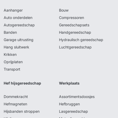
Aanhanger
Bouw
Auto onderdelen
Compressoren
Autogereedschap
Gereedschapsets
Banden
Handgereedschap
Garage uitrusting
Hydraulisch gereedschap
Hang sluitwerk
Luchtgereedschap
Krikken
Oprijplaten
Transport
Hef hijsgereedschap
Werkplaats
Dommekracht
Assortimentsdoosjes
Hefmagneten
Hefbruggen
Hijsbanden stroppen
Lasgereedschap