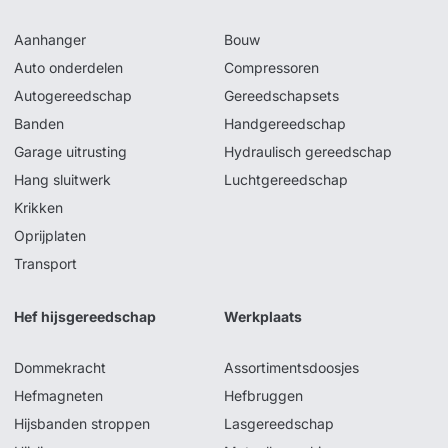
Aanhanger
Bouw
Auto onderdelen
Compressoren
Autogereedschap
Gereedschapsets
Banden
Handgereedschap
Garage uitrusting
Hydraulisch gereedschap
Hang sluitwerk
Luchtgereedschap
Krikken
Oprijplaten
Transport
Hef hijsgereedschap
Werkplaats
Dommekracht
Assortimentsdoosjes
Hefmagneten
Hefbruggen
Hijsbanden stroppen
Lasgereedschap