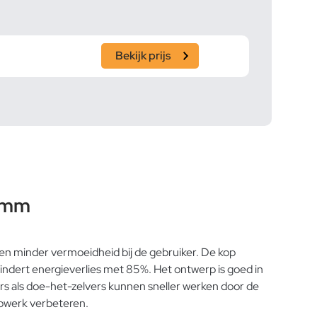
Bekijk prijs
 mm
 en minder vermoeidheid bij de gebruiker. De kop
indert energieverlies met 85%. Het ontwerp is goed in
ers als doe-het-zelvers kunnen sneller werken door de
opwerk verbeteren.