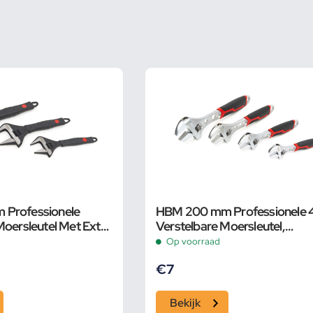
Professionele
HBM 200 mm Professionele 4 
Moersleutel Met Extra
Verstelbare Moersleutel,
 en Extra Smalle Bek
Pijpsleutel
Op voorraad
€
7
Bekijk