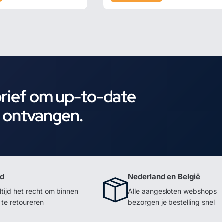
brief om up-to-date
e ontvangen.
id
Nederland en België
ltijd het recht om binnen
Alle aangesloten webshops
te retoureren
bezorgen je bestelling snel