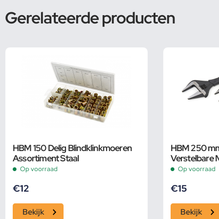
Gerelateerde producten
HBM 150 Delig Blindklinkmoeren
HBM 250 mm 
Assortiment Staal
Verstelbare 
Groot Bereik
Op voorraad
Op voorraad
€
12
€
15
Bekijk
Bekijk