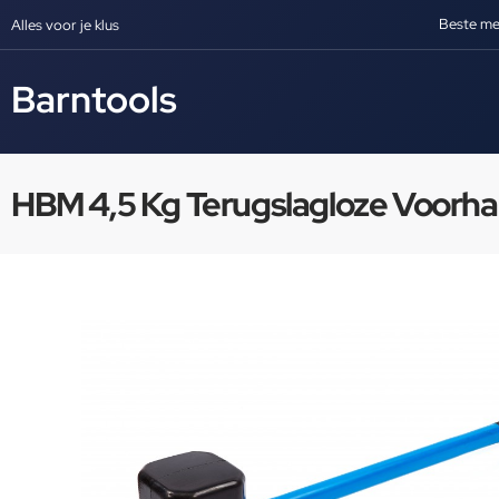
Beste me
Alles voor je klus
Barntools
HBM 4,5 Kg Terugslagloze Voorh