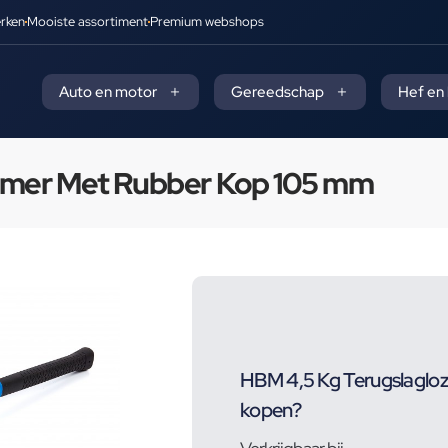
rken
Mooiste assortiment
Premium webshops
Auto en motor
Gereedschap
Hef en
amer Met Rubber Kop 105 mm
HBM 4,5 Kg Terugslaglo
kopen?