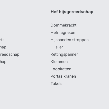
p
Hef hijsgereedschap
Dommekracht
Hefmagneten
ets
Hijsbanden stroppen
hap
Hijslier
ereedschap
Kettingspanner
chap
Klemmen
Loopkatten
Portaalkranen
Takels