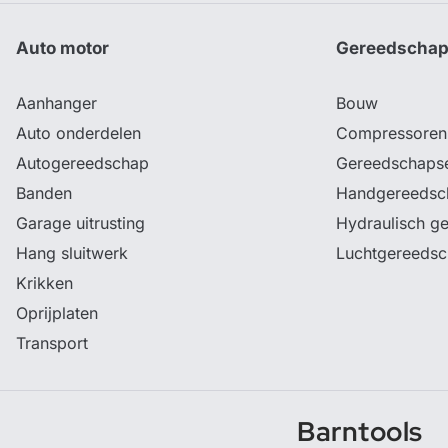
Auto motor
Gereedscha
Aanhanger
Bouw
Auto onderdelen
Compressoren
Autogereedschap
Gereedschaps
Banden
Handgereedsc
Garage uitrusting
Hydraulisch g
Hang sluitwerk
Luchtgereeds
Krikken
Oprijplaten
Transport
Barntools