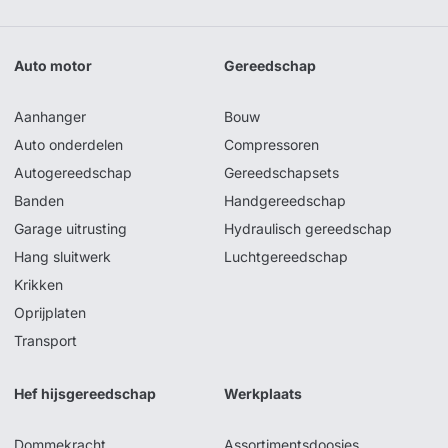
Auto motor
Gereedschap
Aanhanger
Bouw
Auto onderdelen
Compressoren
Autogereedschap
Gereedschapsets
Banden
Handgereedschap
Garage uitrusting
Hydraulisch gereedschap
Hang sluitwerk
Luchtgereedschap
Krikken
Oprijplaten
Transport
Hef hijsgereedschap
Werkplaats
Dommekracht
Assortimentsdoosjes