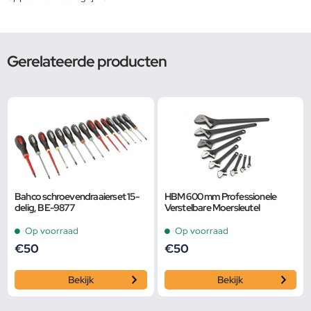
Gerelateerde producten
Bahco schroevendraaierset 15-
HBM 600 mm Professionele
delig, BE-9877
Verstelbare Moersleutel
Op voorraad
Op voorraad
€
50
€
50
Bekijk
Bekijk