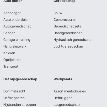
Auto motor
Gereedschap
Aanhanger
Bouw
Auto onderdelen
Compressoren
Autogereedschap
Gereedschapsets
Banden
Handgereedschap
Garage uitrusting
Hydraulisch gereedschap
Hang sluitwerk
Luchtgereedschap
Krikken
Oprijplaten
Transport
Hef hijsgereedschap
Werkplaats
Dommekracht
Assortimentsdoosjes
Hefmagneten
Hefbruggen
Hijsbanden stroppen
Lasgereedschap