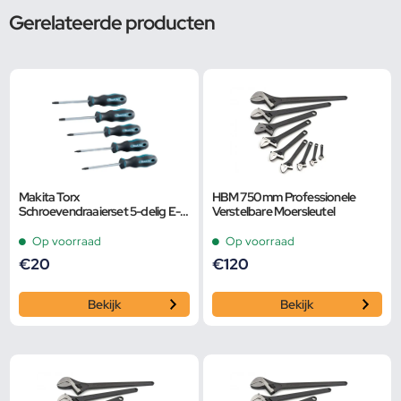
Gerelateerde producten
Makita Torx
HBM 750 mm Professionele
Schroevendraaierset 5-delig E-
Verstelbare Moersleutel
10534
Op voorraad
Op voorraad
€
20
€
120
Bekijk
Bekijk