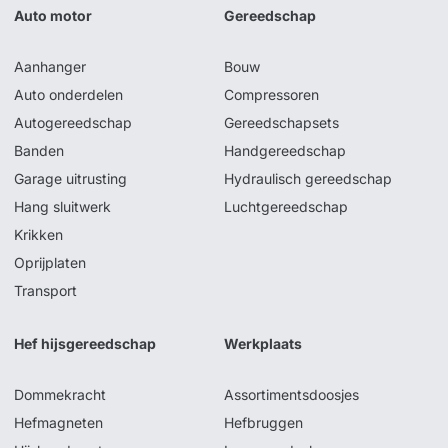
Auto motor
Gereedschap
Aanhanger
Bouw
Auto onderdelen
Compressoren
Autogereedschap
Gereedschapsets
Banden
Handgereedschap
Garage uitrusting
Hydraulisch gereedschap
Hang sluitwerk
Luchtgereedschap
Krikken
Oprijplaten
Transport
Hef hijsgereedschap
Werkplaats
Dommekracht
Assortimentsdoosjes
Hefmagneten
Hefbruggen