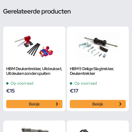
Gerelateerde producten
HBM Deukentrekker, Uitdeukset,
HBM 9 Delige Slagtrekker,
Uitdeuken zonder spuiten
Deukentrekker
Op voorraad
Op voorraad
€
15
€
17
Bekijk
Bekijk