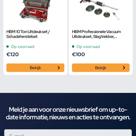
HBM 10 Ton Uitdeukset /
HBM Professionele Vacuum
Schadeherstelset
Uitdeukset, Slagtrekker,
Uitdeuken zonder spuiten Met
Slagtrekker Model 2
Op voorraad
Op voorraad
€
120
€
100
Bekijk
Bekijk
Meld je aan voor onze nieuwsbrief om up-to-
date informatie, nieuws en acties te ontvangen.