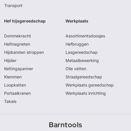
Transport
Hef hijsgereedschap
Werkplaats
Dommekracht
Assortimentsdoosjes
Hefmagneten
Hefbruggen
Hijsbanden stroppen
Lasgereedschap
Hijslier
Metaalbewerking
Kettingspanner
Olie vetten
Klemmen
Straalgereedschap
Loopkatten
Werkplaats gereedschap
Portaalkranen
Werkplaats inrichting
Takels
Barntools