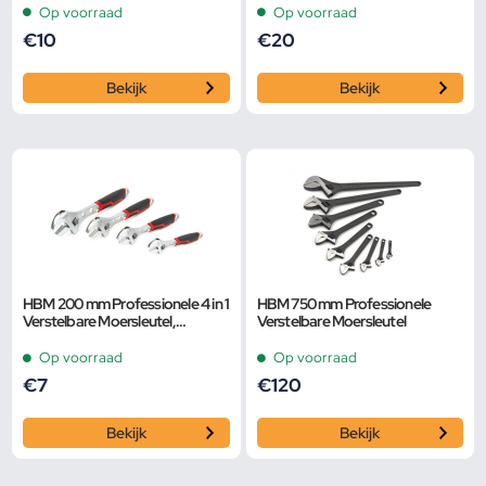
Smalle Bek
Smalle Bek
Op voorraad
Op voorraad
€
10
€
20
Bekijk
Bekijk
HBM 200 mm Professionele 4 in 1
HBM 750 mm Professionele
Verstelbare Moersleutel,
Verstelbare Moersleutel
Pijpsleutel
Op voorraad
Op voorraad
€
7
€
120
Bekijk
Bekijk