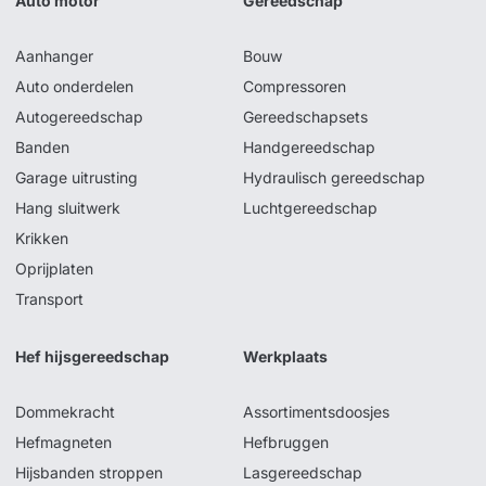
Auto motor
Gereedschap
Aanhanger
Bouw
Auto onderdelen
Compressoren
Autogereedschap
Gereedschapsets
Banden
Handgereedschap
Garage uitrusting
Hydraulisch gereedschap
Hang sluitwerk
Luchtgereedschap
Krikken
Oprijplaten
Transport
Hef hijsgereedschap
Werkplaats
Dommekracht
Assortimentsdoosjes
Hefmagneten
Hefbruggen
Hijsbanden stroppen
Lasgereedschap