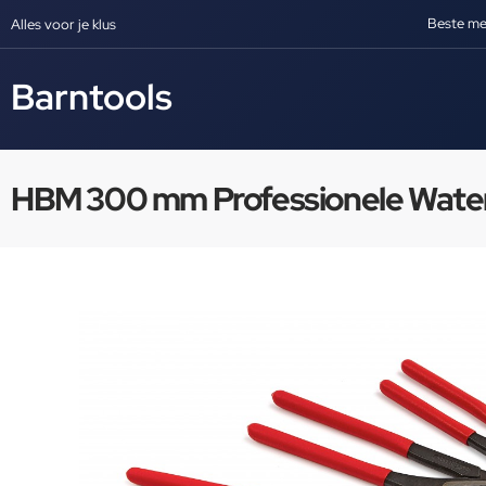
Beste me
Alles voor je klus
Barntools
HBM 300 mm Professionele Wat