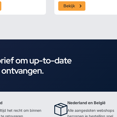
Bekijk
brief om up-to-date
e ontvangen.
id
Nederland en België
ltijd het recht om binnen
Alle aangesloten webshops
te retoureren
bezorgen je bestelling snel