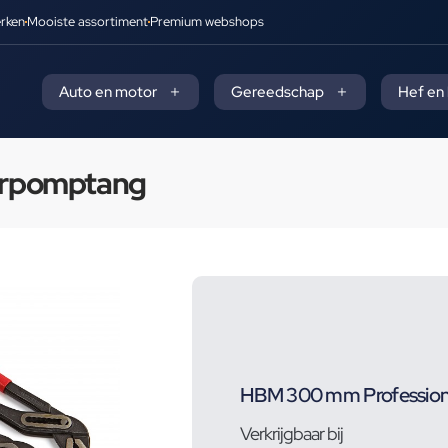
rken
Mooiste assortiment
Premium webshops
Auto en motor
Gereedschap
Hef en
erpomptang
HBM 300 mm Profession
Verkrijgbaar bij