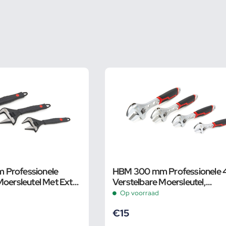
Professionele
HBM 300 mm Professionele 4 
Moersleutel Met Extra
Verstelbare Moersleutel,
 en Extra Smalle Bek
Pijpsleutel
Op voorraad
€
15