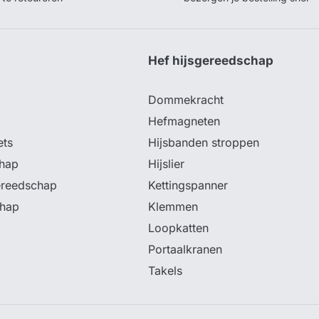
p
Hef hijsgereedschap
Dommekracht
Hefmagneten
ets
Hijsbanden stroppen
hap
Hijslier
ereedschap
Kettingspanner
chap
Klemmen
Loopkatten
Portaalkranen
Takels