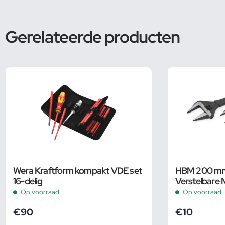
Gerelateerde producten
Wera Kraftform kompakt VDE set
HBM 200 mm 
16-delig
Verstelbare 
Groot Bereik
Op voorraad
Op voorraad
€
90
€
10