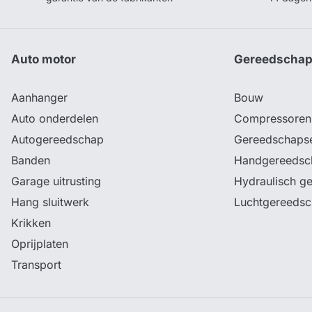
Auto motor
Gereedscha
Aanhanger
Bouw
Auto onderdelen
Compressoren
Autogereedschap
Gereedschaps
Banden
Handgereedsc
Garage uitrusting
Hydraulisch g
Hang sluitwerk
Luchtgereeds
Krikken
Oprijplaten
Transport