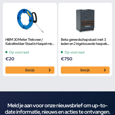
HBM 30 Meter Trekveer /
Beta gereedschapskast met 3
Kabeltrekker Staal in Haspel met
laden en 2 ingebouwde haspels
Vergrendeling
C45PRO ACT
Op voorraad
Op voorraad
€
20
€
750
Bekijk
Bekijk
Meld je aan voor onze nieuwsbrief om up-to-
date informatie, nieuws en acties te ontvangen.