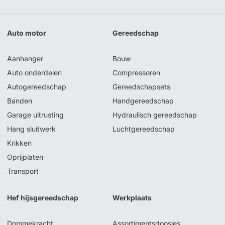
Auto motor
Gereedschap
Aanhanger
Bouw
Auto onderdelen
Compressoren
Autogereedschap
Gereedschapsets
Banden
Handgereedschap
Garage uitrusting
Hydraulisch gereedschap
Hang sluitwerk
Luchtgereedschap
Krikken
Oprijplaten
Transport
Hef hijsgereedschap
Werkplaats
Dommekracht
Assortimentsdoosjes