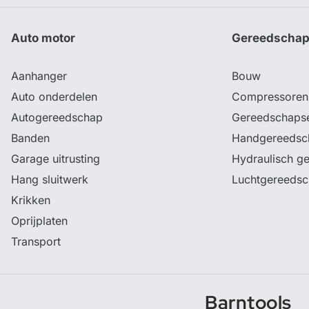
Auto motor
Gereedscha
Aanhanger
Bouw
Auto onderdelen
Compressoren
Autogereedschap
Gereedschaps
Banden
Handgereedsc
Garage uitrusting
Hydraulisch g
Hang sluitwerk
Luchtgereeds
Krikken
Oprijplaten
Transport
Barntools