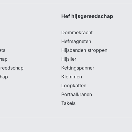
p
Hef hijsgereedschap
Dommekracht
Hefmagneten
ets
Hijsbanden stroppen
hap
Hijslier
ereedschap
Kettingspanner
chap
Klemmen
Loopkatten
Portaalkranen
Takels