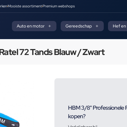
rken
Mooiste assortiment
Premium webshops
Auto en motor
Gereedschap
Hef en
atel 72 Tands Blauw / Zwart
HBM 3/8" Professionele 
kopen?