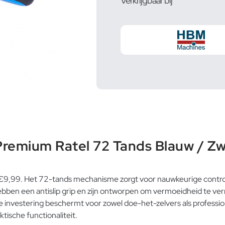
Verkrijgbaar bij
remium Ratel 72 Tands Blauw / Zw
 €9,99. Het 72-tands mechanisme zorgt voor nauwkeurige controle
 hebben een antislip grip en zijn ontworpen om vermoeidheid te ve
 de investering beschermt voor zowel doe-het-zelvers als professi
tische functionaliteit.