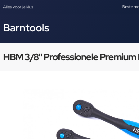
Beste me
Alles voor je klus
Barntools
HBM 3/8" Professionele Premium R