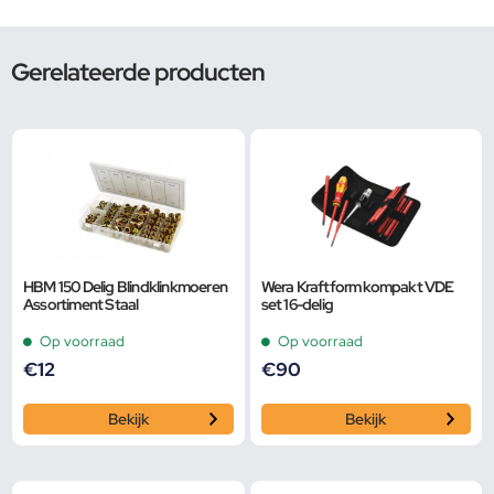
Gerelateerde producten
HBM 150 Delig Blindklinkmoeren
Wera Kraftform kompakt VDE
Assortiment Staal
set 16-delig
Op voorraad
Op voorraad
€
12
€
90
Bekijk
Bekijk