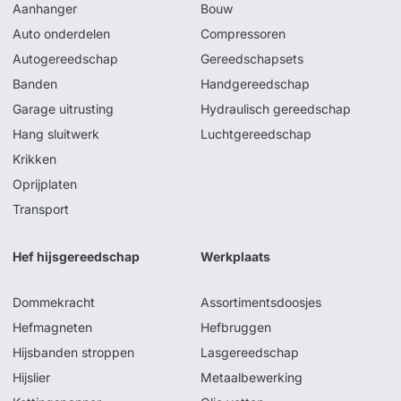
Aanhanger
Bouw
Auto onderdelen
Compressoren
Autogereedschap
Gereedschapsets
Banden
Handgereedschap
Garage uitrusting
Hydraulisch gereedschap
Hang sluitwerk
Luchtgereedschap
Krikken
Oprijplaten
Transport
Hef hijsgereedschap
Werkplaats
Dommekracht
Assortimentsdoosjes
Hefmagneten
Hefbruggen
Hijsbanden stroppen
Lasgereedschap
Hijslier
Metaalbewerking