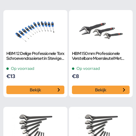
HBM 12 Delige Professionele Torx
HBM 150 mm Professionele
Schroevendraaierset in Stevige
Verstelbare Moersleutel Met
Opbergetui
Extra Groot Bereik en Extra
Smalle Bek
Op voorraad
Op voorraad
€
13
€
8
Bekijk
Bekijk