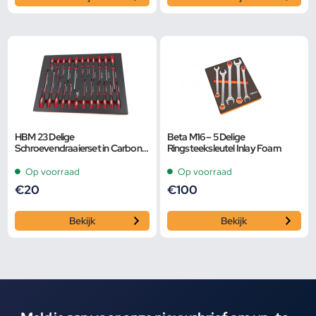
HBM 23 Delige
Beta M16 – 5 Delige
Schroevendraaierset in Carbon
Ringsteeksleutel Inlay Foam
Foam inlay voor
Gereedschapswagen
Op voorraad
Op voorraad
€
20
€
100
Bekijk
Bekijk