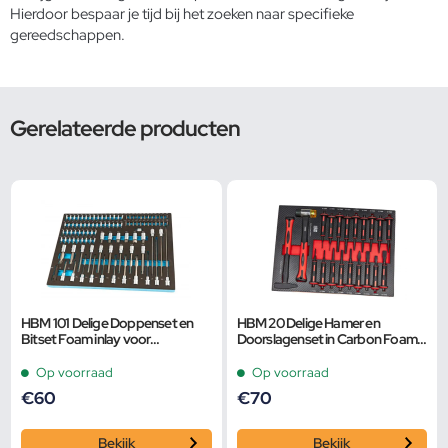
Hierdoor bespaar je tijd bij het zoeken naar specifieke
gereedschappen.
Gerelateerde producten
HBM 101 Delige Doppenset en
HBM 20 Delige Hamer en
Bitset Foam inlay voor
Doorslagenset in Carbon Foam
Gereedschapswagen
inlay voor Gereedschapswagen
Op voorraad
Op voorraad
€
60
€
70
Bekijk
Bekijk