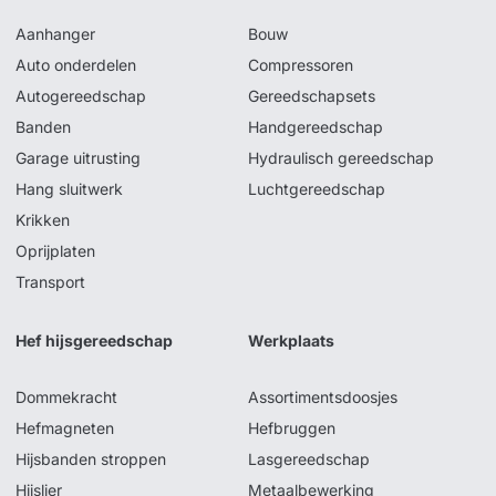
Aanhanger
Bouw
Auto onderdelen
Compressoren
Autogereedschap
Gereedschapsets
Banden
Handgereedschap
Garage uitrusting
Hydraulisch gereedschap
Hang sluitwerk
Luchtgereedschap
Krikken
Oprijplaten
Transport
Hef hijsgereedschap
Werkplaats
Dommekracht
Assortimentsdoosjes
Hefmagneten
Hefbruggen
Hijsbanden stroppen
Lasgereedschap
Hijslier
Metaalbewerking