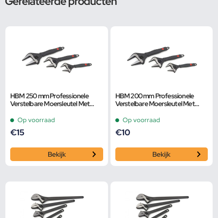
Gerelateerde producten
HBM 250 mm Professionele
HBM 200 mm Professionele
Verstelbare Moersleutel Met
Verstelbare Moersleutel Met
Extra Groot Bereik en Extra
Extra Groot Bereik en Extra
Smalle Bek
Smalle Bek
Op voorraad
Op voorraad
€
15
€
10
Bekijk
Bekijk