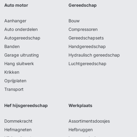
Auto motor
Gereedschap
Aanhanger
Bouw
Auto onderdelen
Compressoren
Autogereedschap
Gereedschapsets
Banden
Handgereedschap
Garage uitrusting
Hydraulisch gereedschap
Hang sluitwerk
Luchtgereedschap
Krikken
Oprijplaten
Transport
Hef hijsgereedschap
Werkplaats
Dommekracht
Assortimentsdoosjes
Hefmagneten
Hefbruggen