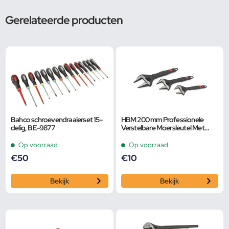
Gerelateerde producten
Bahco schroevendraaierset 15-
HBM 200 mm Professionele
delig, BE-9877
Verstelbare Moersleutel Met
Extra Groot Bereik en Extra
Smalle Bek
Op voorraad
Op voorraad
€
50
€
10
Bekijk
Bekijk