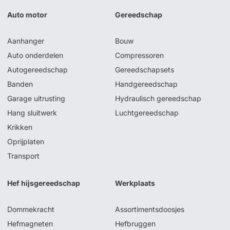
Auto motor
Gereedschap
Aanhanger
Bouw
Auto onderdelen
Compressoren
Autogereedschap
Gereedschapsets
Banden
Handgereedschap
Garage uitrusting
Hydraulisch gereedschap
Hang sluitwerk
Luchtgereedschap
Krikken
Oprijplaten
Transport
Hef hijsgereedschap
Werkplaats
Dommekracht
Assortimentsdoosjes
Hefmagneten
Hefbruggen