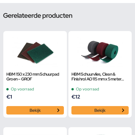
Gerelateerde producten
HBM 150 x 230 mm Schuurpad
HBM Schuurvlies, Clean &
Groen – GROF
Finishrol AO 115 mm x 5 meter
K180 Rood
Op voorraad
Op voorraad
€
1
€
12
Bekijk
Bekijk