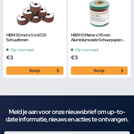
HBM 50 mm x 5 m K120
HBM 10 Meter x 115 mm
Schuurlinnen
Aluminiumoxide Schuurpapier
Rol – K80
Op voorraad
Op voorraad
€
3
€
3
Bekijk
Bekijk
Meld je aan voor onze nieuwsbrief om up-to-
date informatie, nieuws en acties te ontvangen.