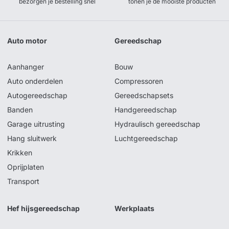
bezorgen je bestelling snel
tonen je de mooiste producten
Auto motor
Gereedschap
Aanhanger
Bouw
Auto onderdelen
Compressoren
Autogereedschap
Gereedschapsets
Banden
Handgereedschap
Garage uitrusting
Hydraulisch gereedschap
Hang sluitwerk
Luchtgereedschap
Krikken
Oprijplaten
Transport
Hef hijsgereedschap
Werkplaats