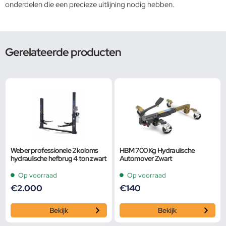
onderdelen die een precieze uitlijning nodig hebben.
Gerelateerde producten
Weber professionele 2 koloms
HBM 700 Kg Hydraulische
hydraulische hefbrug 4 ton zwart
Automover Zwart
Op voorraad
Op voorraad
€
2.000
€
140
Bekijk
Bekijk