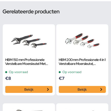
Gerelateerde producten
HBM 150 mm Professionele
HBM 200 mm Professionele 4 in 1
Verstelbare Moersleutel Met
Verstelbare Moersleutel,
Extra Groot Bereik en Extra
Pijpsleutel
Smalle Bek
Op voorraad
Op voorraad
€
8
€
7
Bekijk
Bekijk