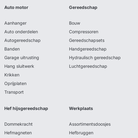
Auto motor
Gereedschap
Aanhanger
Bouw
Auto onderdelen
Compressoren
Autogereedschap
Gereedschapsets
Banden
Handgereedschap
Garage uitrusting
Hydraulisch gereedschap
Hang sluitwerk
Luchtgereedschap
Krikken
Oprijplaten
Transport
Hef hijsgereedschap
Werkplaats
Dommekracht
Assortimentsdoosjes
Hefmagneten
Hefbruggen