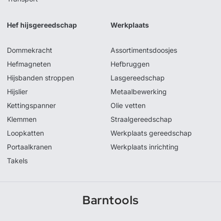
Hef hijsgereedschap
Werkplaats
Dommekracht
Assortimentsdoosjes
Hefmagneten
Hefbruggen
Hijsbanden stroppen
Lasgereedschap
Hijslier
Metaalbewerking
Kettingspanner
Olie vetten
Klemmen
Straalgereedschap
Loopkatten
Werkplaats gereedschap
Portaalkranen
Werkplaats inrichting
Takels
Barntools