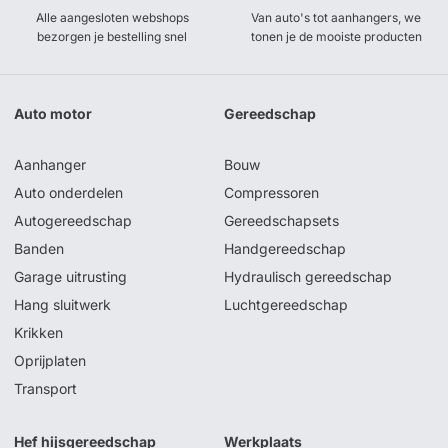
Alle aangesloten webshops
Van auto's tot aanhangers, we
bezorgen je bestelling snel
tonen je de mooiste producten
Auto motor
Gereedschap
Aanhanger
Bouw
Auto onderdelen
Compressoren
Autogereedschap
Gereedschapsets
Banden
Handgereedschap
Garage uitrusting
Hydraulisch gereedschap
Hang sluitwerk
Luchtgereedschap
Krikken
Oprijplaten
Transport
Hef hijsgereedschap
Werkplaats