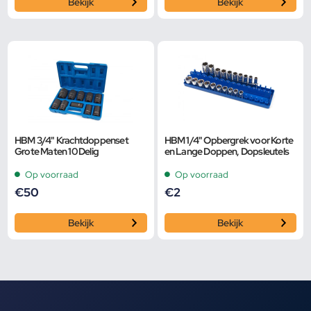
Bekijk
Bekijk
HBM 3/4" Krachtdoppenset
HBM 1/4" Opbergrek voor Korte
Grote Maten 10 Delig
en Lange Doppen, Dopsleutels
Op voorraad
Op voorraad
€
50
€
2
Bekijk
Bekijk