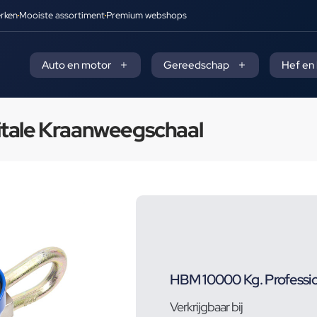
rken
Mooiste assortiment
Premium webshops
Auto en motor
Gereedschap
Hef en
itale Kraanweegschaal
HBM 10000 Kg. Professio
Verkrijgbaar bij