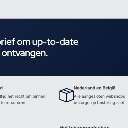
brief om up-to-date
e ontvangen.
id
Nederland en België
ltijd het recht om binnen
Alle aangesloten webshops
te retoureren
bezorgen je bestelling snel
p
Hef hijsgereedschap