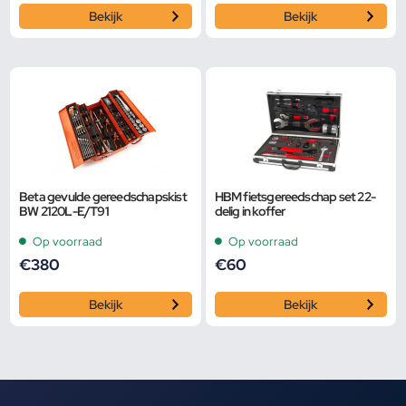
Bekijk
Bekijk
Beta gevulde gereedschapskist
HBM fietsgereedschap set 22-
BW 2120L-E/T91
delig in koffer
Op voorraad
Op voorraad
€
380
€
60
Bekijk
Bekijk