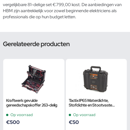
vergelijkbare 81-delige set €799,00 kost. De aanbiedingen van
HBM zijn aantrekkelijk voor zowel beginnende elektriciens als
professionals die op hun budget letten.
Gerelateerde producten
Kraftwerk gevulde
Tactix IP65 Waterdichte,
gereedschapskoffer 263-delig
Stofdichte en Stootvaste
Polypropeen Koffer 34,5 x 29,5 x
15,5 cm
Op voorraad
Op voorraad
€
500
€
50