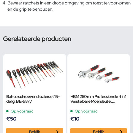
Bewaar ratchets in een droge omgeving om roest te voorkomen
en de grip te behouden.
Gerelateerde producten
Bahco schroevendraaierset 15-
HBM 250 mm Professionele 4 in 1
delig, BE-9877
Verstelbare Moersleutel,
Pijpsleutel
Op voorraad
Op voorraad
€
50
€
10
Bekijk
Bekijk