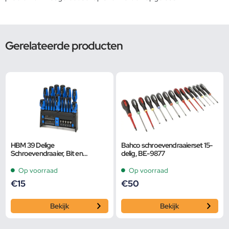
Gerelateerde producten
HBM 39 Delige
Bahco schroevendraaierset 15-
Schroevendraaier, Bit en
delig, BE-9877
Dopsleutelset
Op voorraad
Op voorraad
€
15
€
50
Bekijk
Bekijk