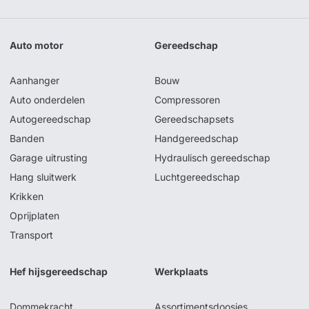
Auto motor
Gereedschap
Aanhanger
Bouw
Auto onderdelen
Compressoren
Autogereedschap
Gereedschapsets
Banden
Handgereedschap
Garage uitrusting
Hydraulisch gereedschap
Hang sluitwerk
Luchtgereedschap
Krikken
Oprijplaten
Transport
Hef hijsgereedschap
Werkplaats
Dommekracht
Assortimentsdoosjes