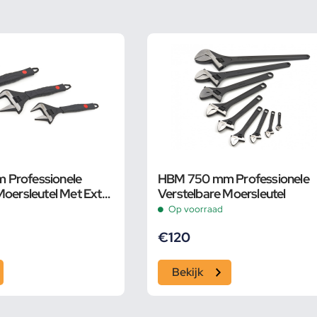
Professionele
HBM 750 mm Professionele
Moersleutel Met Extra
Verstelbare Moersleutel
 en Extra Smalle Bek
Op voorraad
€
120
Bekijk