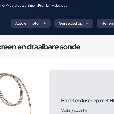
rken
Mooiste assortiment
Premium webshops
Auto en motor
Gereedschap
Hef en
reen en draaibare sonde
Hazet endoscoop met HD
Verkrijgbaar bij