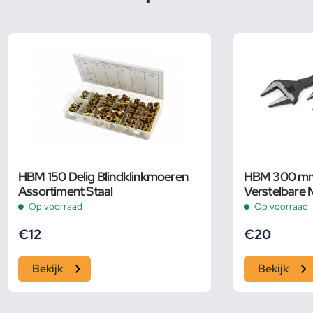
HBM 150 Delig Blindklinkmoeren
HBM 300 mm 
Assortiment Staal
Verstelbare 
Groot Bereik
Op voorraad
Op voorraad
€
12
€
20
Bekijk
Bekijk