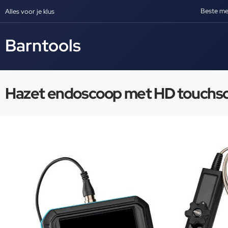
Beste me
Alles voor je klus
Barntools
Hazet endoscoop met HD touchsc