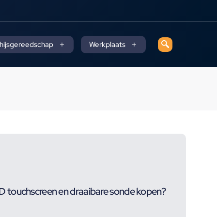
 hijsgereedschap
Werkplaats
 touchscreen en draaibare sonde kopen?