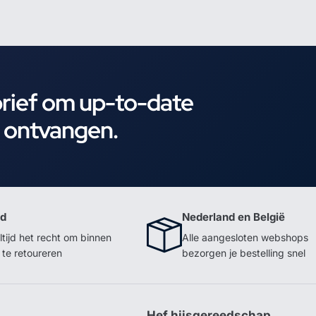
brief om up-to-date
e ontvangen.
id
Nederland en België
ltijd het recht om binnen
Alle aangesloten webshops
te retoureren
bezorgen je bestelling snel
p
Hef hijsgereedschap