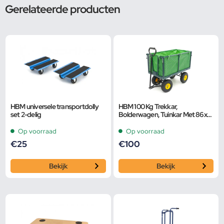
Gerelateerde producten
HBM universele transportdolly
HBM 100 Kg Trekkar,
set 2-delig
Bolderwagen, Tuinkar Met 86 x
46 x 38 cm Laadbak Inclusief
Canvas Zak
Op voorraad
Op voorraad
€
25
€
100
Bekijk
Bekijk