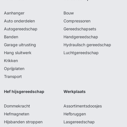
Aanhanger
Bouw
Auto onderdelen
Compressoren
Autogereedschap
Gereedschapsets
Banden
Handgereedschap
Garage uitrusting
Hydraulisch gereedschap
Hang sluitwerk
Luchtgereedschap
Krikken
Oprijplaten
Transport
Hef hijsgereedschap
Werkplaats
Dommekracht
Assortimentsdoosjes
Hefmagneten
Hefbruggen
Hijsbanden stroppen
Lasgereedschap