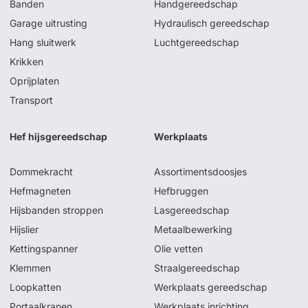
Banden
Handgereedschap
Garage uitrusting
Hydraulisch gereedschap
Hang sluitwerk
Luchtgereedschap
Krikken
Oprijplaten
Transport
Hef hijsgereedschap
Werkplaats
Dommekracht
Assortimentsdoosjes
Hefmagneten
Hefbruggen
Hijsbanden stroppen
Lasgereedschap
Hijslier
Metaalbewerking
Kettingspanner
Olie vetten
Klemmen
Straalgereedschap
Loopkatten
Werkplaats gereedschap
Portaalkranen
Werkplaats inrichting