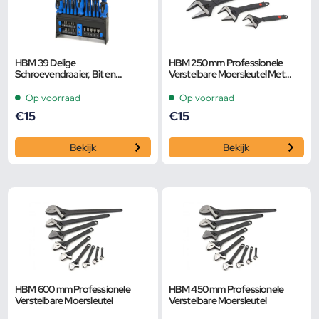
HBM 39 Delige
HBM 250 mm Professionele
Schroevendraaier, Bit en
Verstelbare Moersleutel Met
Dopsleutelset
Extra Groot Bereik en Extra
Smalle Bek
Op voorraad
Op voorraad
€
15
€
15
Bekijk
Bekijk
HBM 600 mm Professionele
HBM 450 mm Professionele
Verstelbare Moersleutel
Verstelbare Moersleutel