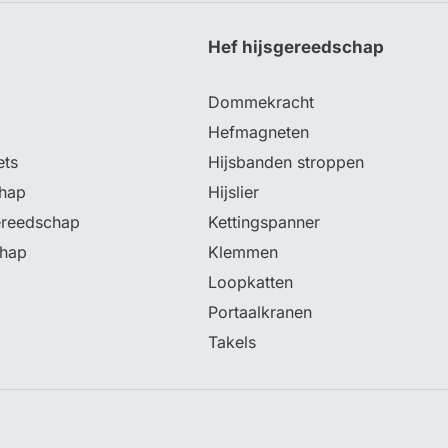
p
Hef hijsgereedschap
Dommekracht
Hefmagneten
ets
Hijsbanden stroppen
hap
Hijslier
ereedschap
Kettingspanner
chap
Klemmen
Loopkatten
Portaalkranen
Takels