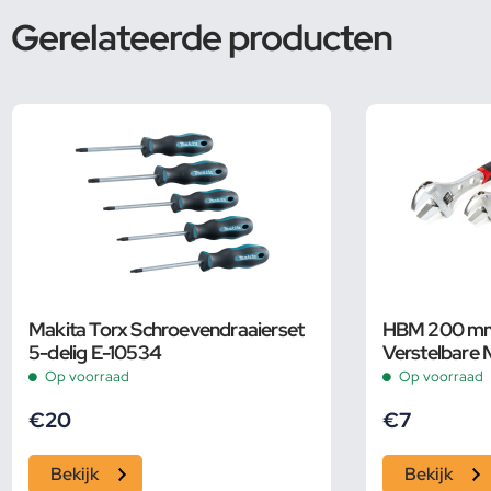
Gerelateerde producten
Makita Torx Schroevendraaierset
HBM 200 mm P
5-delig E-10534
Verstelbare 
Pijpsleutel
Op voorraad
Op voorraad
€
20
€
7
Bekijk
Bekijk