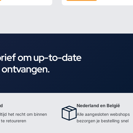
brief om up-to-date
e ontvangen.
id
Nederland en België
ltijd het recht om binnen
Alle aangesloten webshops
te retoureren
bezorgen je bestelling snel