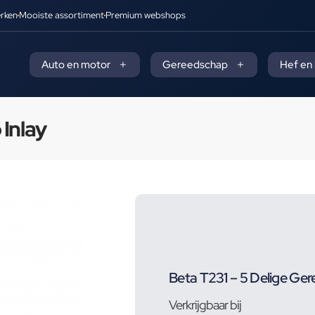
rken
Mooiste assortiment
Premium webshops
Auto en motor
Gereedschap
Hef en
Inlay
Beta T231 – 5 Delige Ger
Verkrijgbaar bij