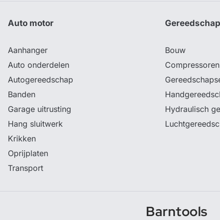
Auto motor
Gereedscha
Aanhanger
Bouw
Auto onderdelen
Compressoren
Autogereedschap
Gereedschaps
Banden
Handgereedsc
Garage uitrusting
Hydraulisch g
Hang sluitwerk
Luchtgereeds
Krikken
Oprijplaten
Transport
Barntools