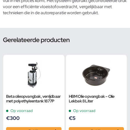
vuil in het proces komt. Het systeem gebruikt gecontroleerde druk
voor een efficiënte vloeistofoverdracht, vergelijkbaar met
technieken die in de autoreparatie worden gebruikt.
Gerelateerde producten
Beta olieopvangbak, verrijdbaar
HBM Olie opvangbak – Olie
met polyethyleentank 1877P
Lekbak 8 Liter
Op voorraad
Op voorraad
€
300
€
5