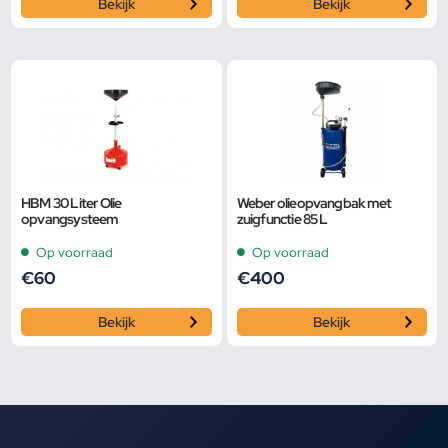
Bekijk
Bekijk
HBM 30 Liter Olie
Weber olieopvangbak met
opvangsysteem
zuigfunctie 85 L
Op voorraad
Op voorraad
€
60
€
400
Bekijk
Bekijk