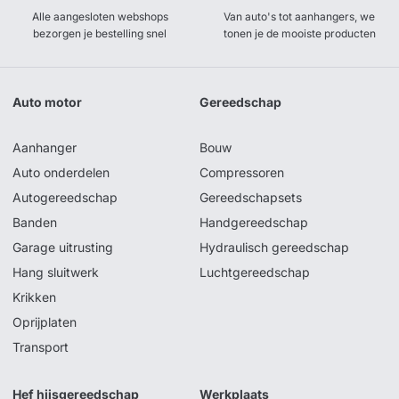
Alle aangesloten webshops
Van auto's tot aanhangers, we
bezorgen je bestelling snel
tonen je de mooiste producten
Auto motor
Gereedschap
Aanhanger
Bouw
Auto onderdelen
Compressoren
Autogereedschap
Gereedschapsets
Banden
Handgereedschap
Garage uitrusting
Hydraulisch gereedschap
Hang sluitwerk
Luchtgereedschap
Krikken
Oprijplaten
Transport
Hef hijsgereedschap
Werkplaats