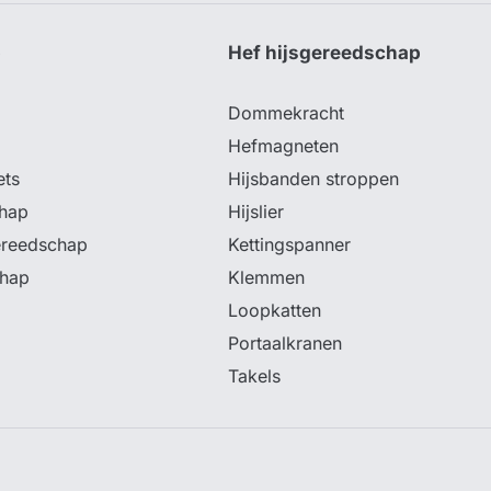
p
Hef hijsgereedschap
Dommekracht
Hefmagneten
ets
Hijsbanden stroppen
hap
Hijslier
ereedschap
Kettingspanner
chap
Klemmen
Loopkatten
Portaalkranen
Takels