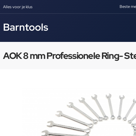
Beste me
Alles voor je klus
Barntools
AOK 8 mm Professionele Ring- St