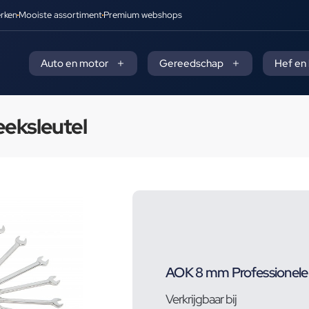
rken
Mooiste assortiment
Premium webshops
Auto en motor
Gereedschap
Hef en
eeksleutel
AOK 8 mm Professionele 
Verkrijgbaar bij