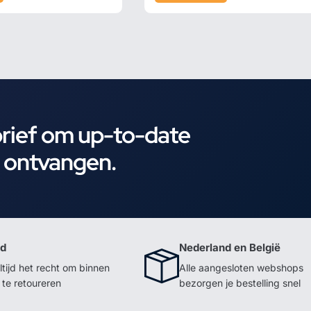
brief om up-to-date
e ontvangen.
id
Nederland en België
ltijd het recht om binnen
Alle aangesloten webshops
te retoureren
bezorgen je bestelling snel