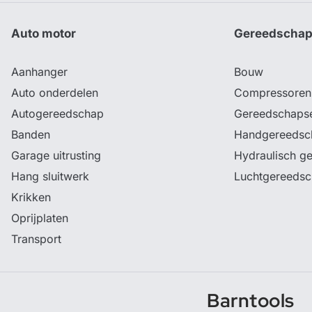
Auto motor
Gereedscha
Aanhanger
Bouw
Auto onderdelen
Compressoren
Autogereedschap
Gereedschaps
Banden
Handgereedsc
Garage uitrusting
Hydraulisch g
Hang sluitwerk
Luchtgereeds
Krikken
Oprijplaten
Transport
Barntools