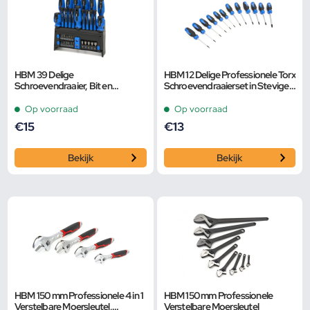
HBM 39 Delige
HBM 12 Delige Professionele Torx
Schroevendraaier, Bit en
Schroevendraaierset in Stevige
Dopsleutelset
Opbergetui
Op voorraad
Op voorraad
€
15
€
13
Bekijk
Bekijk
HBM 150 mm Professionele 4 in 1
HBM 150 mm Professionele
Verstelbare Moersleutel,
Verstelbare Moersleutel