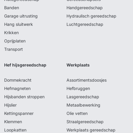
Banden
Handgereedschap
Garage uitrusting
Hydraulisch gereedschap
Hang sluitwerk
Luchtgereedschap
Krikken
Oprijplaten
Transport
Hef hijsgereedschap
Werkplaats
Dommekracht
Assortimentsdoosjes
Hefmagneten
Hefbruggen
Hijsbanden stroppen
Lasgereedschap
Hijslier
Metaalbewerking
Kettingspanner
Olie vetten
Klemmen
Straalgereedschap
Loopkatten
Werkplaats gereedschap