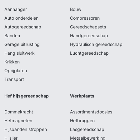
Aanhanger
Bouw
Auto onderdelen
Compressoren
Autogereedschap
Gereedschapsets
Banden
Handgereedschap
Garage uitrusting
Hydraulisch gereedschap
Hang sluitwerk
Luchtgereedschap
Krikken
Oprijplaten
Transport
Hef hijsgereedschap
Werkplaats
Dommekracht
Assortimentsdoosjes
Hefmagneten
Hefbruggen
Hijsbanden stroppen
Lasgereedschap
Hijslier
Metaalbewerking