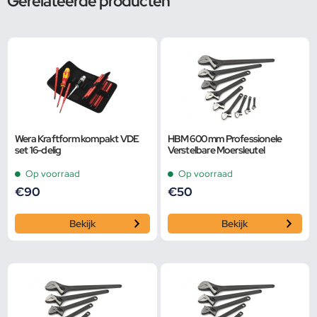
Gerelateerde producten
Wera Kraftform kompakt VDE
HBM 600 mm Professionele
set 16-delig
Verstelbare Moersleutel
Op voorraad
Op voorraad
€
90
€
50
Bekijk
Bekijk