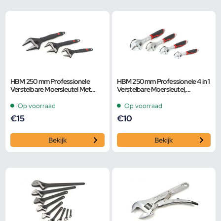
HBM 250 mm Professionele
HBM 250 mm Professionele 4 in 1
Verstelbare Moersleutel Met
Verstelbare Moersleutel,
Extra Groot Bereik en Extra
Pijpsleutel
Smalle Bek
Op voorraad
Op voorraad
€
15
€
10
Bekijk
Bekijk