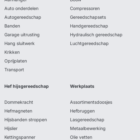
Auto onderdelen
Compressoren
Autogereedschap
Gereedschapsets
Banden
Handgereedschap
Garage uitrusting
Hydraulisch gereedschap
Hang sluitwerk
Luchtgereedschap
Krikken
Oprijplaten
Transport
Hef hijsgereedschap
Werkplaats
Dommekracht
Assortimentsdoosjes
Hefmagneten
Hefbruggen
Hijsbanden stroppen
Lasgereedschap
Hijslier
Metaalbewerking
Kettingspanner
Olie vetten