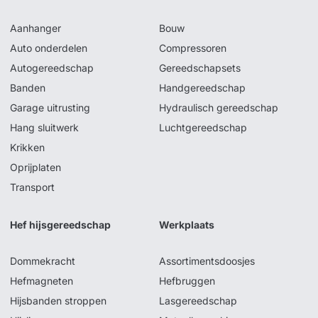
Aanhanger
Bouw
Auto onderdelen
Compressoren
Autogereedschap
Gereedschapsets
Banden
Handgereedschap
Garage uitrusting
Hydraulisch gereedschap
Hang sluitwerk
Luchtgereedschap
Krikken
Oprijplaten
Transport
Hef hijsgereedschap
Werkplaats
Dommekracht
Assortimentsdoosjes
Hefmagneten
Hefbruggen
Hijsbanden stroppen
Lasgereedschap