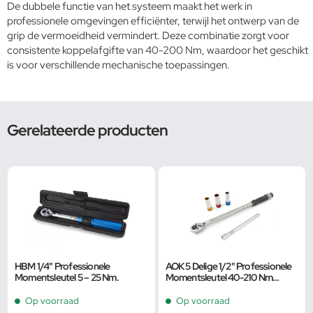
De dubbele functie van het systeem maakt het werk in
professionele omgevingen efficiënter, terwijl het ontwerp van de
grip de vermoeidheid vermindert. Deze combinatie zorgt voor
consistente koppelafgifte van 40-200 Nm, waardoor het geschikt
is voor verschillende mechanische toepassingen.
Gerelateerde producten
HBM 1/4" Professionele
AOK 5 Delige 1/2" Professionele
Momentsleutel 5 – 25 Nm.
Momentsleutel 40-210 Nm
Inclusief 3 Krachtdoppen en
Verlengstuk
Op voorraad
Op voorraad