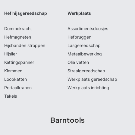
Hef hijsgereedschap
Werkplaats
Dommekracht
Assortimentsdoosjes
Hefmagneten
Hefbruggen
Hijsbanden stroppen
Lasgereedschap
Hijslier
Metaalbewerking
Kettingspanner
Olie vetten
Klemmen
Straalgereedschap
Loopkatten
Werkplaats gereedschap
Portaalkranen
Werkplaats inrichting
Takels
Barntools