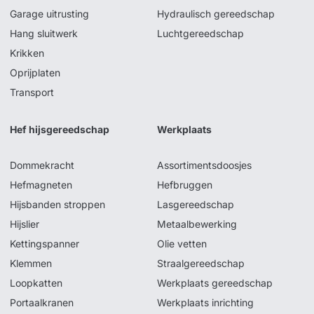
Garage uitrusting
Hydraulisch gereedschap
Hang sluitwerk
Luchtgereedschap
Krikken
Oprijplaten
Transport
Hef hijsgereedschap
Werkplaats
Dommekracht
Assortimentsdoosjes
Hefmagneten
Hefbruggen
Hijsbanden stroppen
Lasgereedschap
Hijslier
Metaalbewerking
Kettingspanner
Olie vetten
Klemmen
Straalgereedschap
Loopkatten
Werkplaats gereedschap
Portaalkranen
Werkplaats inrichting