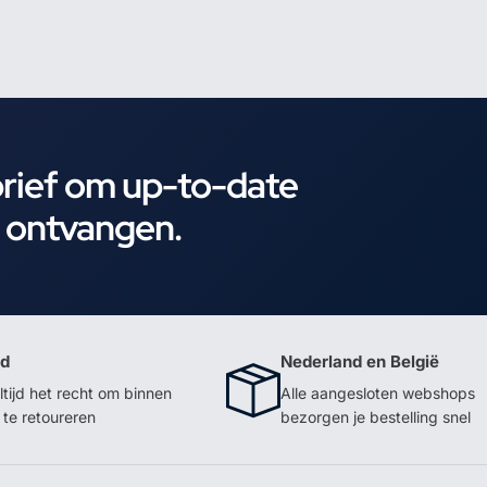
brief om up-to-date
e ontvangen.
id
Nederland en België
ltijd het recht om binnen
Alle aangesloten webshops
te retoureren
bezorgen je bestelling snel