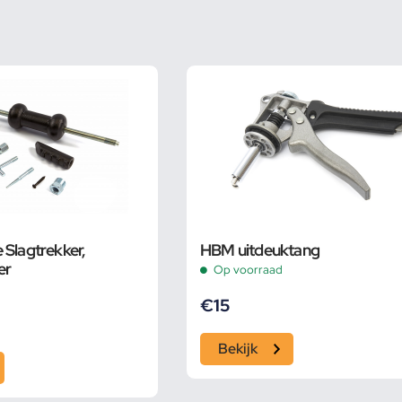
 Slagtrekker,
HBM uitdeuktang
er
Op voorraad
€
15
Bekijk