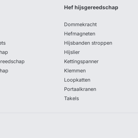
p
Hef hijsgereedschap
Dommekracht
Hefmagneten
ets
Hijsbanden stroppen
hap
Hijslier
ereedschap
Kettingspanner
chap
Klemmen
Loopkatten
Portaalkranen
Takels