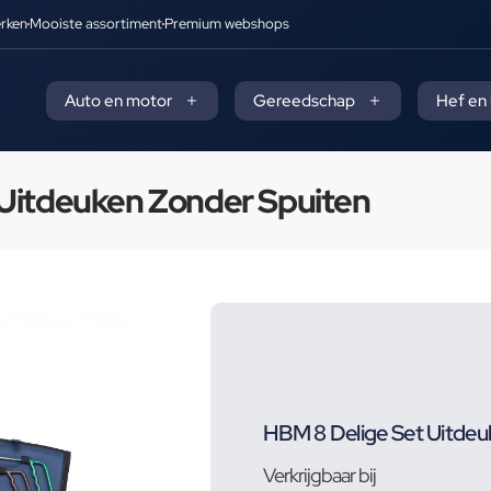
rken
Mooiste assortiment
Premium webshops
Auto en motor
Gereedschap
Hef en
 Uitdeuken Zonder Spuiten
HBM 8 Delige Set Uitdeu
Verkrijgbaar bij