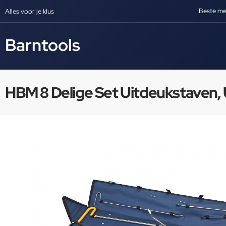
Beste me
Alles voor je klus
Barntools
HBM 8 Delige Set Uitdeukstaven,