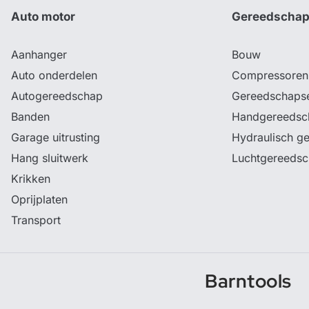
Auto motor
Gereedscha
Aanhanger
Bouw
Auto onderdelen
Compressoren
Autogereedschap
Gereedschaps
Banden
Handgereedsc
Garage uitrusting
Hydraulisch g
Hang sluitwerk
Luchtgereeds
Krikken
Oprijplaten
Transport
Barntools