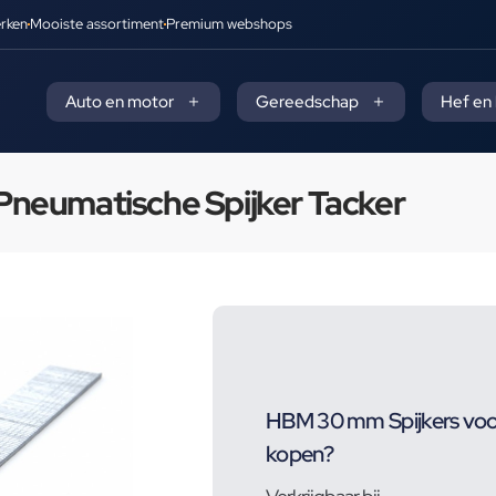
rken
Mooiste assortiment
Premium webshops
Auto en motor
Gereedschap
Hef en
neumatische Spijker Tacker
HBM 30 mm Spijkers voo
kopen?