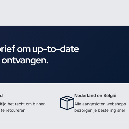
brief om up-to-date
e ontvangen.
id
Nederland en België
ltijd het recht om binnen
Alle aangesloten webshops
te retoureren
bezorgen je bestelling snel