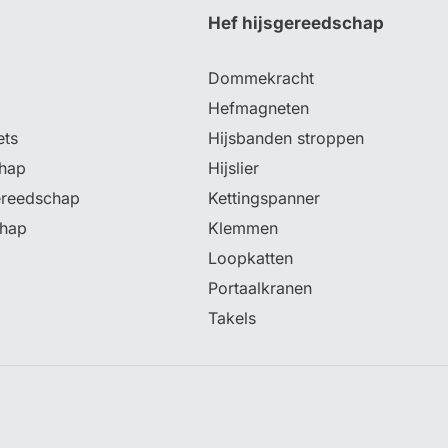
p
Hef hijsgereedschap
Dommekracht
Hefmagneten
ets
Hijsbanden stroppen
hap
Hijslier
ereedschap
Kettingspanner
chap
Klemmen
Loopkatten
Portaalkranen
Takels