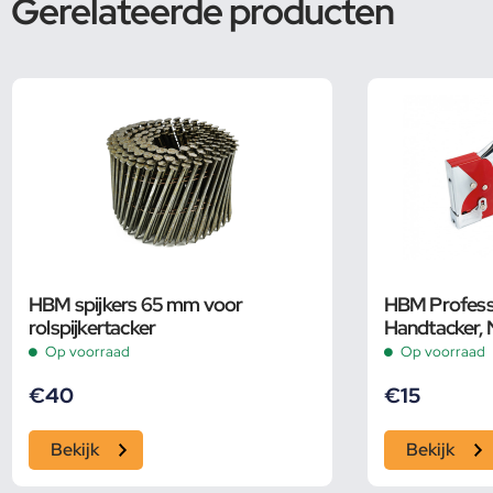
Gerelateerde producten
HBM spijkers 65 mm voor
HBM Professi
rolspijkertacker
Handtacker, N
1000 Nietjes
Op voorraad
Op voorraad
€
40
€
15
Bekijk
Bekijk