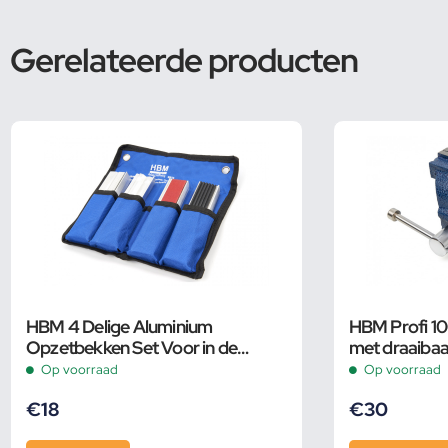
Gerelateerde producten
HBM 4 Delige Aluminium
HBM Profi 1
Opzetbekken Set Voor in de
met draaibaa
Bankschroef 150 mm.
Op voorraad
Op voorraad
€
18
€
30