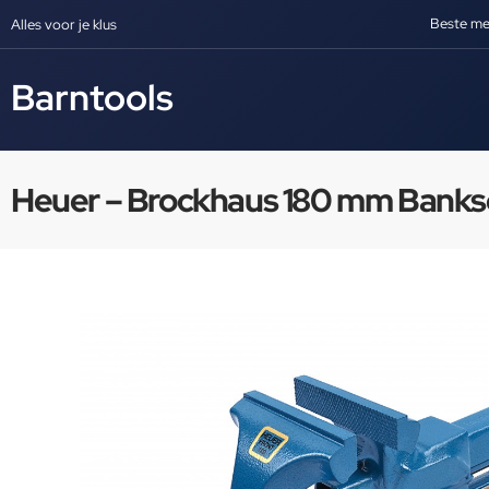
Beste me
Alles voor je klus
Barntools
Heuer – Brockhaus 180 mm Banksc