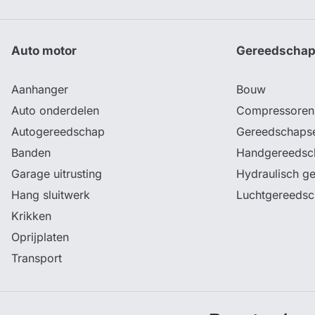
Auto motor
Gereedscha
Aanhanger
Bouw
Auto onderdelen
Compressoren
Autogereedschap
Gereedschaps
Banden
Handgereedsc
Garage uitrusting
Hydraulisch g
Hang sluitwerk
Luchtgereeds
Krikken
Oprijplaten
Transport