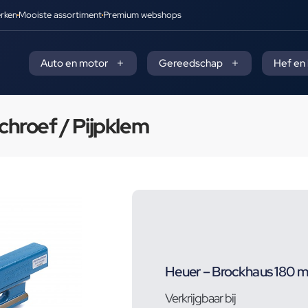
rken
Mooiste assortiment
Premium webshops
Auto en motor
Gereedschap
Hef en
hroef / Pijpklem
Heuer – Brockhaus 180 m
Verkrijgbaar bij