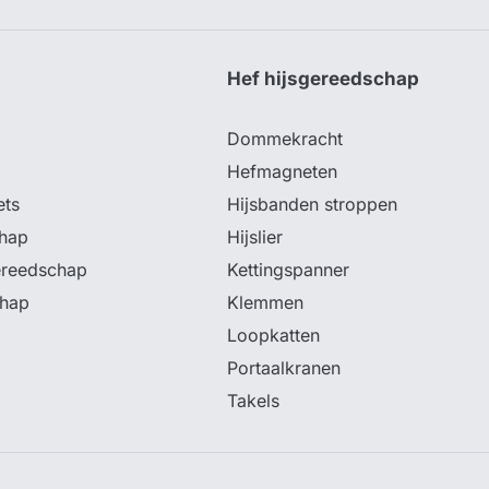
p
Hef hijsgereedschap
Dommekracht
Hefmagneten
ets
Hijsbanden stroppen
hap
Hijslier
ereedschap
Kettingspanner
chap
Klemmen
Loopkatten
Portaalkranen
Takels