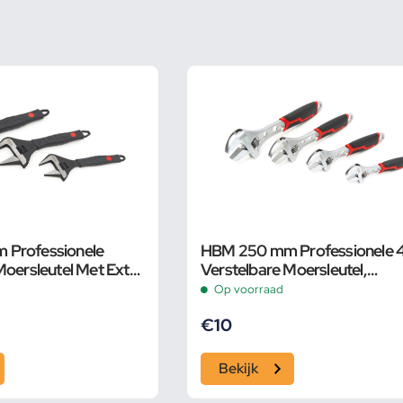
Professionele
HBM 250 mm Professionele 4 
Moersleutel Met Extra
Verstelbare Moersleutel,
 en Extra Smalle Bek
Pijpsleutel
Op voorraad
€
10
Bekijk