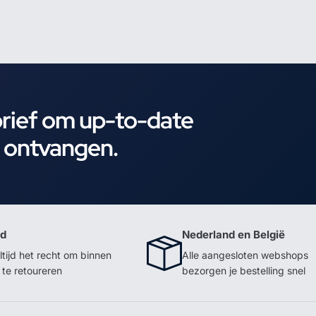
brief om up-to-date
e ontvangen.
id
Nederland en België
ltijd het recht om binnen
Alle aangesloten webshops
te retoureren
bezorgen je bestelling snel