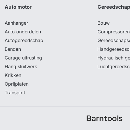
Auto motor
Gereedscha
Aanhanger
Bouw
Auto onderdelen
Compressoren
Autogereedschap
Gereedschaps
Banden
Handgereedsc
Garage uitrusting
Hydraulisch g
Hang sluitwerk
Luchtgereeds
Krikken
Oprijplaten
Transport
Barntools