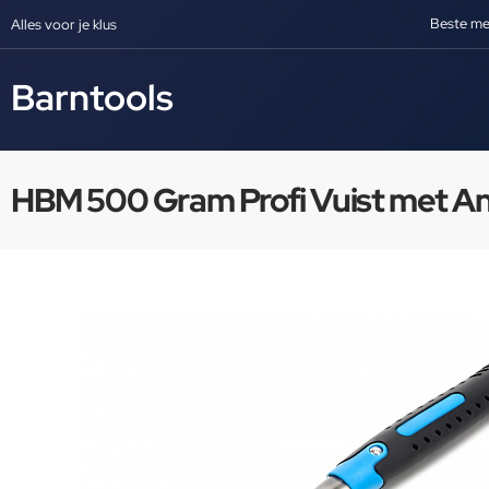
Beste me
Alles voor je klus
Barntools
HBM 500 Gram Profi Vuist met Ant