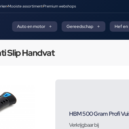
rken
Mooiste assortiment
Premium webshops
Auto en motor
Gereedschap
Hef en
i Slip Handvat
HBM 500 Gram Profi Vuis
Verkrijgbaar bij