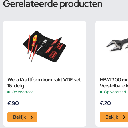
Gerelateerde producten
Wera Kraftform kompakt VDE set
HBM 300 mm 
16-delig
Verstelbare 
Groot Bereik
Op voorraad
Op voorraad
€
90
€
20
Bekijk
Bekijk