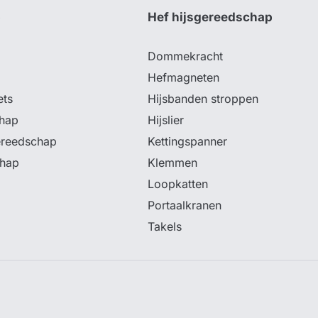
p
Hef hijsgereedschap
Dommekracht
Hefmagneten
ets
Hijsbanden stroppen
hap
Hijslier
ereedschap
Kettingspanner
chap
Klemmen
Loopkatten
Portaalkranen
Takels