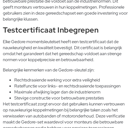
betrouwbare prestatie die voldoet aan de industrienormen. Dit
geeft monteurs vertrouwen in hun koppelmetingen. Professionele
gebruikers zien in deze gereedschapset een goede investering voor
belangrijke klussen.
Testcertificaat Inbegrepen
Elke Gedore momentsleutelset heeft een testcertificaat dat de
nauwkeurigheid en kwaliteit bevestigt. Dit certificaat is belangrijk
omdat het garandeert dat het gereedschap voldoet aan strenge
normen voor koppelprecisie en betrouwbaarheid.
Belangrijke kenmerken van de Gedore-sleutel zijn:
Rechtsdraaiende werking voor extra veiligheid
Ratelfunctie voor links- en rechtsdraaiende toepassingen
Maximale afwijking lager dan de industrienorm
Stevige constructie voor betrouwbare prestaties
Het testcertificaat zorgt ervoor dat gebruikers kunnen vertrouwen
op nauwkeurige koppelmetingen bij belangrijke taken zoals het
verwisselen van autobanden of motoronderhoud. Deze verificatie
maakt de Gedore-set waardevol voor monteurs die betrouwbare
gereedschappen nodig hebben voor precieze toepassingen.