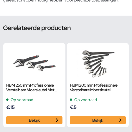
Gerelateerde producten
HBM 250 mm Professionele
HBM 200 mm Professionele
Verstelbare Moersleutel Met
Verstelbare Moersleutel
Extra Groot Bereik en Extra
Smalle Bek
Op voorraad
Op voorraad
€
15
€
5
Bekijk
Bekijk