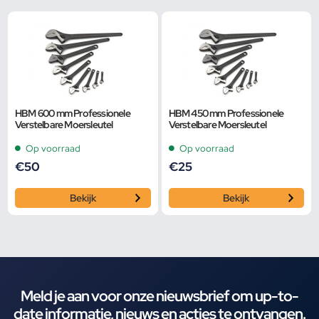
HBM 600 mm Professionele
HBM 450 mm Professionele
Verstelbare Moersleutel
Verstelbare Moersleutel
Op voorraad
Op voorraad
€
50
€
25
Bekijk
Bekijk
Meld je aan voor onze nieuwsbrief om up-to-
date informatie, nieuws en acties te ontvangen.