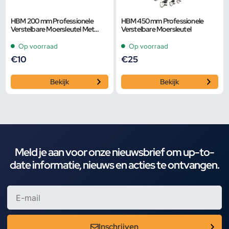
HBM 200 mm Professionele
HBM 450 mm Professionele
Verstelbare Moersleutel Met
Verstelbare Moersleutel
Extra Groot Bereik en Extra
Smalle Bek
Op voorraad
Op voorraad
€
10
€
25
Bekijk
Bekijk
Meld je aan voor onze nieuwsbrief om up-to-
date informatie, nieuws en acties te ontvangen.
Inschrijven