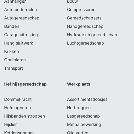
Aanhanger
Bouw
Auto onderdelen
Compressoren
Autogereedschap
Gereedschapsets
Banden
Handgereedschap
Garage uitrusting
Hydraulisch gereedschap
Hang sluitwerk
Luchtgereedschap
Krikken
Oprijplaten
Transport
Hef hijsgereedschap
Werkplaats
Dommekracht
Assortimentsdoosjes
Hefmagneten
Hefbruggen
Hijsbanden stroppen
Lasgereedschap
Hijslier
Metaalbewerking
Kettingspanner
Olie vetten