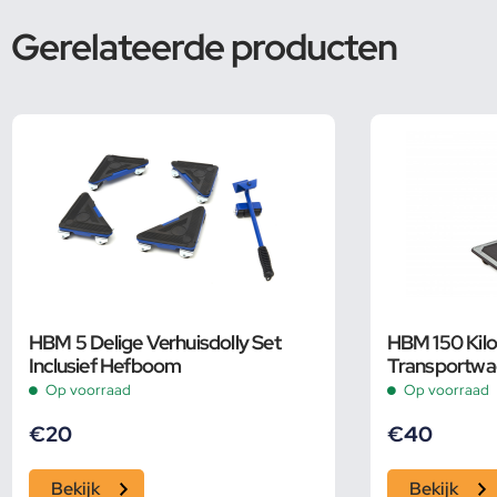
Gerelateerde producten
HBM 5 Delige Verhuisdolly Set
HBM 150 Kil
Inclusief Hefboom
Transportwa
met rem
Op voorraad
Op voorraad
€
20
€
40
Bekijk
Bekijk