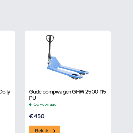
olly
Güde pompwagen GHW 2500-115
PU
Op voorraad
€
450
Bekijk