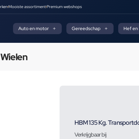
rken
Mooiste assortiment
Premium webshops
Auto en motor
Gereedschap
Hef en
 Wielen
HBM 135 Kg. Transportdo
Verkrijgbaar bij