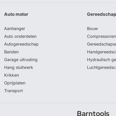
Auto motor
Gereedscha
Aanhanger
Bouw
Auto onderdelen
Compressoren
Autogereedschap
Gereedschaps
Banden
Handgereedsc
Garage uitrusting
Hydraulisch g
Hang sluitwerk
Luchtgereeds
Krikken
Oprijplaten
Transport
Barntools