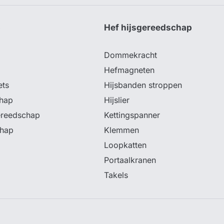
p
Hef hijsgereedschap
Dommekracht
Hefmagneten
ets
Hijsbanden stroppen
hap
Hijslier
ereedschap
Kettingspanner
chap
Klemmen
Loopkatten
Portaalkranen
Takels